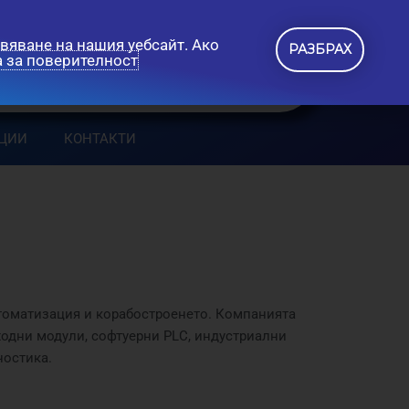
вяване на нашия уебсайт. Ако
РАЗБРАХ
 за поверителност
ЦИИ
КОНТАКТИ
втоматизация и корабостроенето. Компанията
ходни модули, софтуерни PLC, индустриални
ностика.