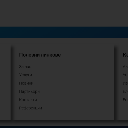
Полезни линкове
Ка
За нас
Ав
Услуги
Уп
Новини
Из
Партньори
Ел
Контакти
Ен
Референции