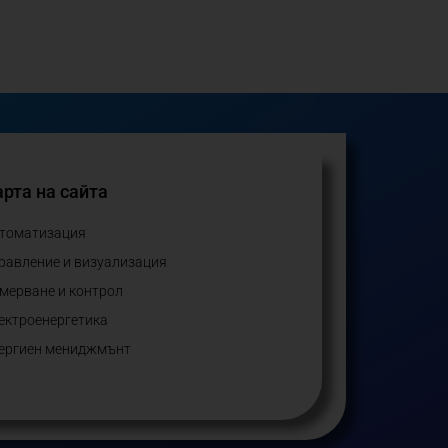
рта на сайта
томатизация
равление и визуализация
мерване и контрол
ектроенергетика
ергиен мениджмънт