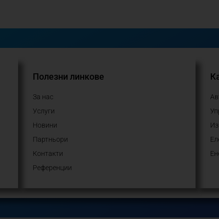
Полезни линкове
Ка
За нас
Ав
Услуги
Уп
Новини
Из
Партньори
Ел
Контакти
Ен
Референции