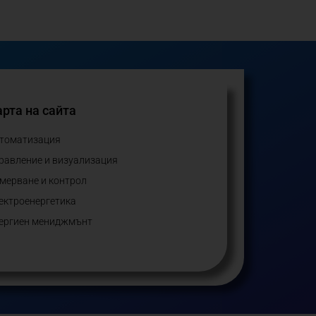
рта на сайта
томатизация
равление и визуализация
мерване и контрол
ектроенергетика
ергиен мениджмънт