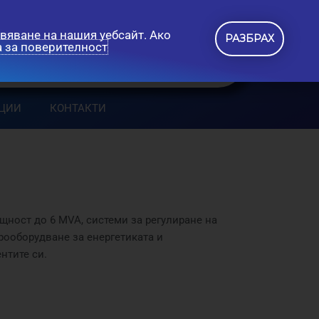
вяване на нашия уебсайт. Ако
РАЗБРАХ
 за поверителност
ЦИИ
КОНТАКТИ
ност до 6 MVA, системи за регулиране на
ооборудване за енергетиката и
нтите си.